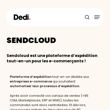
Skip
to
main
Menu
content
recherche
SENDCLOUD
Sendcloud est une plateforme d’expédition
tout-en-un pour les e-commerçants !
P
lateforme d’expédition
tout-en-un dédiée aux
entreprises e-commerce
qui souhaitent
automatiser leur processus d’expédition.
Après avoir connecté vos canaux de ventes (+85
CSM, Marketplaces, ERP et WMS), toutes les
commandes sont alors centralisées. Et dès lors,
vous pouvez activer en deux clics plus de 80