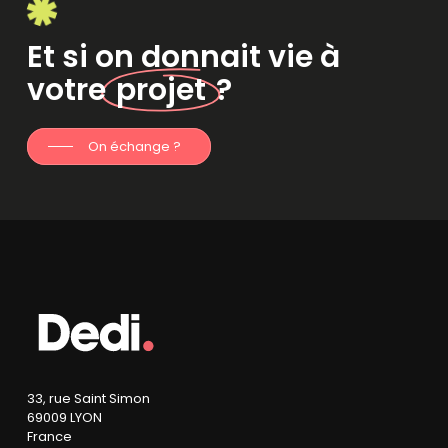
Et si on donnait vie à
votre
projet
?
On échange ?
33, rue Saint Simon
69009 LYON
France