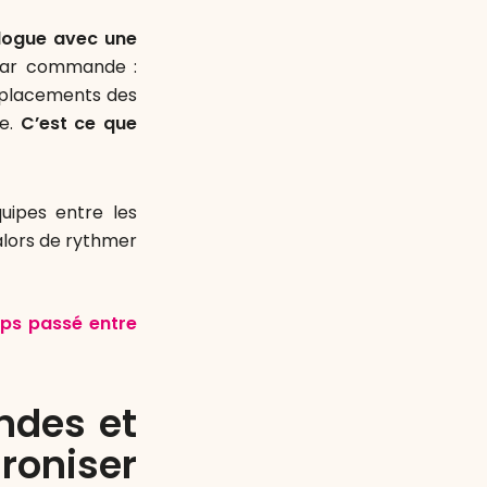
logue avec une
par commande :
emplacements des
de.
C’est ce que
uipes entre les
alors de rythmer
mps passé entre
ndes et
roniser