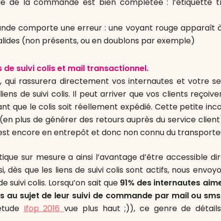
le de la commande est bien complétée : l’étiquette t
nde comporte une erreur : une voyant rouge apparaît à
valides (non présents, ou en doublons par exemple)
s de suivi colis et mail transactionnel.
 qui rassurera directement vos internautes et votre ser
iens de suivi colis. Il peut arriver que vos clients reçoive
ant que le colis soit réellement expédié. Cette petite in
 (en plus de générer des retours auprès du service client
s est encore en entrepôt et donc non connu du transporte
stique sur mesure a ainsi l’avantage d’être accessible d
si, dès que les liens de suivi colis sont actifs, nous envoyo
e suivi colis. Lorsqu’on sait que
91% des internautes aime
ns au sujet de leur suivi de commande par mail ou sms
étude
Ifop 2016
vue plus haut ;)), ce genre de détails