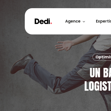
Skip
to
main
content
Agence
Experti
Optimis
UN B
LOGIST