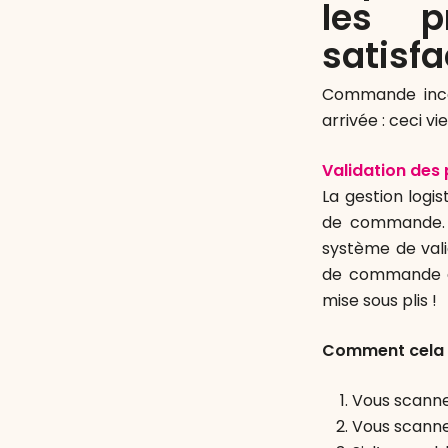
les p
satisfa
Commande incom
arrivée : ceci vi
Validation des p
La gestion logi
de commande. A
système de val
de commande et
mise sous plis !
Comment cela f
Vous scann
Vous scanne