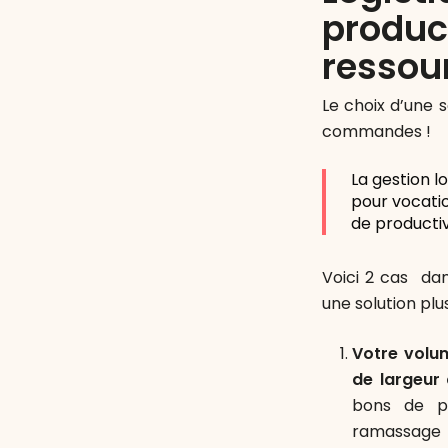
produc
ressou
Le choix d’une 
commandes !
La gestion 
pour vocati
de productiv
Voici 2 cas dan
une solution pl
Votre volu
de largeu
bons de p
ramassage d