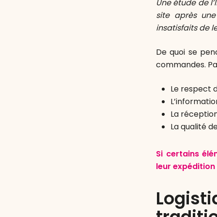
Une étude de l’
site après une
insatisfaits de l
De quoi se pen
commandes. Parm
Le respect d
L’informatio
La réceptio
La qualité d
Si certains él
leur expédition
Logis
traditi