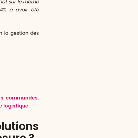
chat sur le même
64% à avoir été
 la gestion des
 des commandes,
 logistique.
utions
esure ?