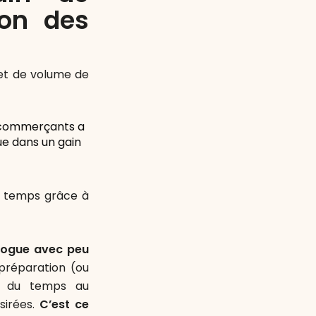
ion des
 et de volume de
e-commerçants a
e dans un gain
du temps grâce à
logue avec peu
préparation (ou
a du temps au
sirées.
C’est ce