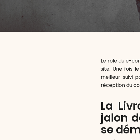
Le rôle du e-com
site. Une fois 
meilleur suivi 
réception du col
La Liv
jalon d
se dém